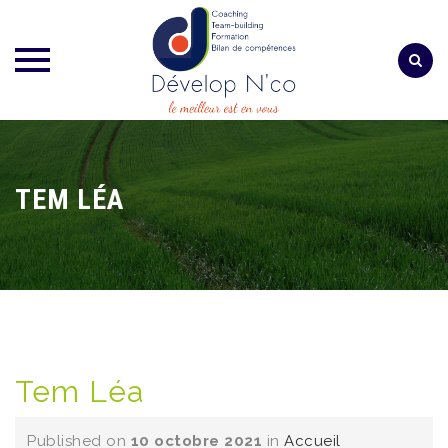
Skip
to
content
TEM LÉA
Tem Léa
Published on
10 octobre 2021
in
Accueil