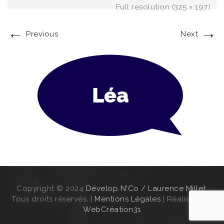
Full resolution (325 × 197)
←
→
Previous
Next
Copyright © 2024
Dévelop N'Co / Laurence Millet
.
Tous droits réservés. |
Mentions Légales
| Réalisation :
WebCréation31