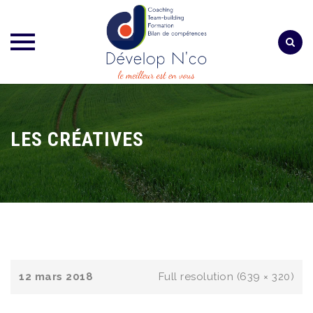
Skip
to
content
LES CRÉATIVES
12 mars 2018
Full resolution (639 × 320)