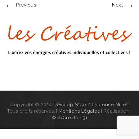
←
→
Previous
Next
Copyright © 2024
Dévelop N'Co / Laurence Millet
.
Tous droits réservés. |
Mentions Légales
| Réalisation :
WebCréation31