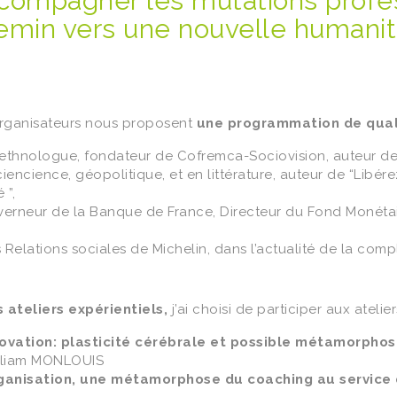
compagner les mutations profes
emin vers une nouvelle humanit
rganisateurs nous proposent
une programmation de qual
 ethnologue, fondateur de Cofremca-Sociovision, auteur d
encience, géopolitique, et en littérature, auteur de “Libér
 ”,
erneur de la Banque de France, Directeur du Fond Monétair
 Relations sociales de Michelin, dans l’actualité de la comp
 ateliers expérientiels,
j’ai choisi de participer aux atelier
novation: plasticité cérébrale et possible métamorpho
lliam MONLOUIS
rganisation, une métamorphose du coaching au servic