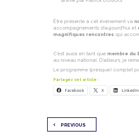
animé par Patrick DUGOIS.
Être présente à cet événement va
n
accompagnements d’aujourd’hui et
magnifiques rencontres
qui accom
C’est aussi en tant que
membre du 
au niveau national. D’ailleurs, je r
Le programme (presque) complet pou
Partagez cet article :
Facebook
X
LinkedIn
PREVIOUS