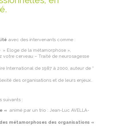
sionnelles, en
é.
ité
avec des intervenants comme :
e » Eloge de la métamorphose »,
ez votre cerveau – Traité de neurosagesse
e International de 1987 à 2000, auteur de “
lexité des organisations et de leurs enjeux.
s suivants :
se «
animé par un trio : Jean-Luc AVELLA-
e des métamorphoses des organisations «