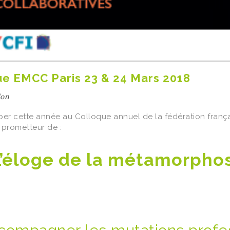
ue EMCC Paris 23 & 24 Mars 2018
lon
iper cette année au Colloque annuel de la fédération fra
 prometteur de :
L’éloge de la métamorphos