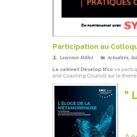
Participation au Colloq
Laurence Millet
Actualités
,
Sa
Le cabinet Dévelop N’co
va partic
and Coaching Council) sur le thème
” 