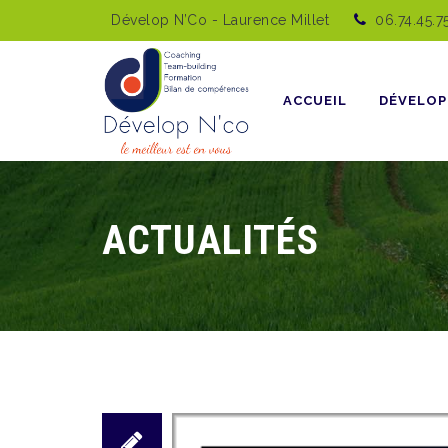
Dévelop N’Co - Laurence Millet
06.74.45.7
Skip
to
content
ACCUEIL
DÉVELOP
ACTUALITÉS