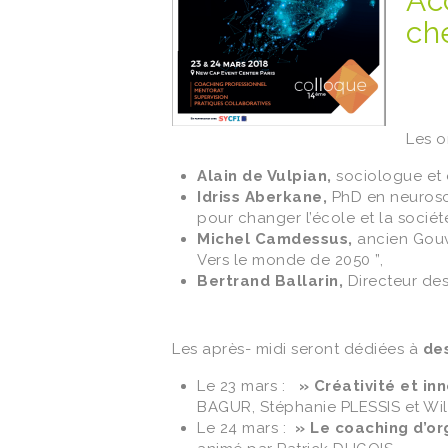
Ac
ch
Les o
Alain de Vulpian,
sociologue et
Idriss Aberkane,
PhD en neurosci
pour changer l’école et la société
Michel Camdessus,
ancien Gouv
Vers le monde de 2050 ”,
Bertrand Ballarin,
Directeur des
Les après- midi seront dédiées à
des
Le 23 mars :
» Créativité et in
BAGUR, Stéphanie PLESSIS et Wi
Le 24 mars :
» Le coaching d’o