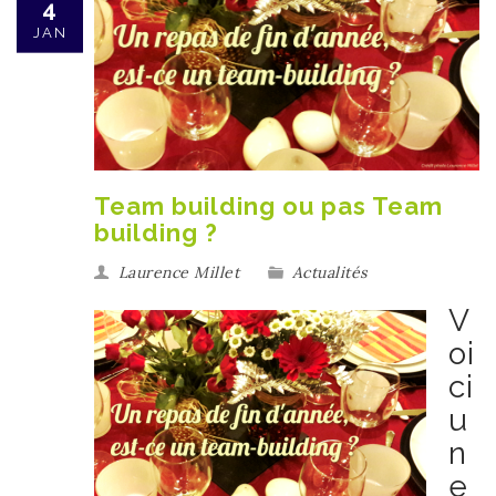
4
JAN
Team building ou pas Team
building ?
Laurence Millet
Actualités
V
oi
ci
u
n
e