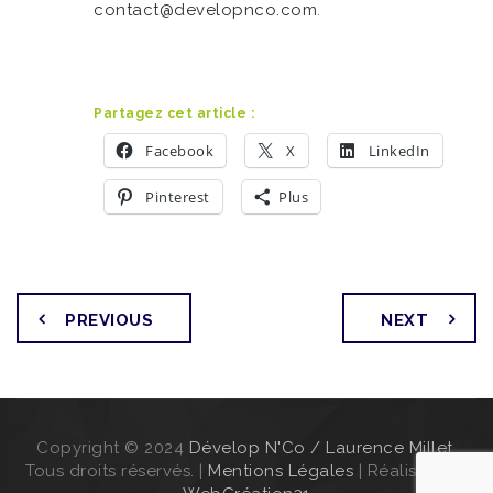
contact@developnco.com
.
Partagez cet article :
Facebook
X
LinkedIn
Pinterest
Plus
PREVIOUS
NEXT
Copyright © 2024
Dévelop N'Co / Laurence Millet
.
Tous droits réservés. |
Mentions Légales
| Réalisation :