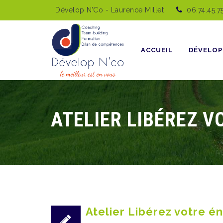
Dévelop N’Co - Laurence Millet
06.74.45.7
Skip
to
content
ACCUEIL
DÉVELOP
ATELIER LIBÉREZ 
Atelier Libérez votre 